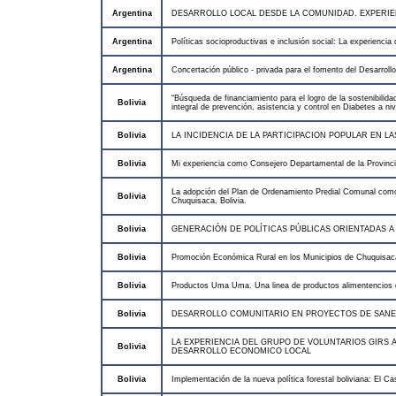
Argentina
DESARROLLO LOCAL DESDE LA COMUNIDAD. EXPERIE
Argentina
Políticas socioproductivas e inclusión social: La experiencia
Argentina
Concertación público - privada para el fomento del Desarroll
“Búsqueda de financiamiento para el logro de la sostenibilid
Bolivia
integral de prevención, asistencia y control en Diabetes a niv
Bolivia
LA INCIDENCIA DE LA PARTICIPACION POPULAR EN L
Bolivia
Mi experiencia como Consejero Departamental de la Provinc
La adopción del Plan de Ordenamiento Predial Comunal como e
Bolivia
Chuquisaca, Bolivia.
Bolivia
GENERACIÓN DE POLÍTICAS PÚBLICAS ORIENTADAS 
Bolivia
Promoción Económica Rural en los Municipios de Chuquis
Bolivia
Productos Uma Uma. Una linea de productos alimentencios d
Bolivia
DESARROLLO COMUNITARIO EN PROYECTOS DE SANE
LA EXPERIENCIA DEL GRUPO DE VOLUNTARIOS GIRS 
Bolivia
DESARROLLO ECONOMICO LOCAL
Bolivia
Implementación de la nueva política forestal boliviana: El C