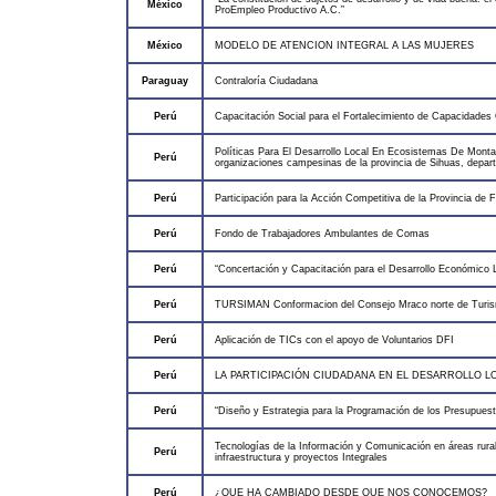
México
ProEmpleo Productivo A.C.”
México
MODELO DE ATENCION INTEGRAL A LAS MUJERES
Paraguay
Contraloría Ciudadana
Perú
Capacitación Social para el Fortalecimiento de Capacidades 
Políticas Para El Desarrollo Local En Ecosistemas De Montañ
Perú
organizaciones campesinas de la provincia de Sihuas, depa
Perú
Participación para la Acción Competitiva de la Provincia de 
Perú
Fondo de Trabajadores Ambulantes de Comas
Perú
“Concertación y Capacitación para el Desarrollo Económico
Perú
TURSIMAN Conformacion del Consejo Mraco norte de Turi
Perú
Aplicación de TICs con el apoyo de Voluntarios DFI
Perú
LA PARTICIPACIÓN CIUDADANA EN EL DESARROLLO L
Perú
“Diseño y Estrategia para la Programación de los Presupuest
Tecnologías de la Información y Comunicación en áreas rura
Perú
infraestructura y proyectos Integrales
Perú
¿QUE HA CAMBIADO DESDE QUE NOS CONOCEMOS?