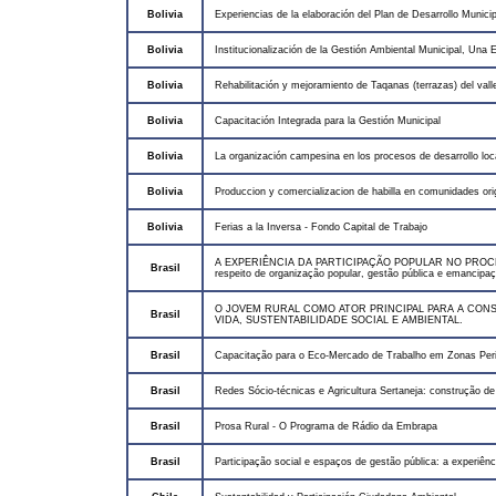
Bolivia
Experiencias de la elaboración del Plan de Desarrollo Municip
Bolivia
Institucionalización de la Gestión Ambiental Municipal, Una
Bolivia
Rehabilitación y mejoramiento de Taqanas (terrazas) del vall
Bolivia
Capacitación Integrada para la Gestión Municipal
Bolivia
La organización campesina en los procesos de desarrollo lo
Bolivia
Produccion y comercializacion de habilla en comunidades ori
Bolivia
Ferias a la Inversa - Fondo Capital de Trabajo
A EXPERIÊNCIA DA PARTICIPAÇÃO POPULAR NO PROCE
Brasil
respeito de organização popular, gestão pública e emancipaç
O JOVEM RURAL COMO ATOR PRINCIPAL PARA A CO
Brasil
VIDA, SUSTENTABILIDADE SOCIAL E AMBIENTAL.
Brasil
Capacitação para o Eco-Mercado de Trabalho em Zonas Peri
Brasil
Redes Sócio-técnicas e Agricultura Sertaneja: construção 
Brasil
Prosa Rural - O Programa de Rádio da Embrapa
Brasil
Participação social e espaços de gestão pública: a experiênc