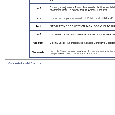
Construyendo juntos el futuro: Proceso de planificación del de
Perú
económico local. La experiencia de Comas, Lima Perú.
Perú
Experiencia de participación de COPEME en el COREMYPE 
Perú
“PROPUESTA DE CO GESTIÓN PARA LOGRAR EL DESARR
Perú
"ASISTENCIA TECNICA INTEGRAL A PRODUCTORES 
Uruguay
Colonia Social - La creación del Consejo Consultivo Depart
Proyecto “Grano de oro”; una apuesta para mejorar y certifica
Venezuela
competitividad de la caficultura en Venezuela.
1 Características del Concurso